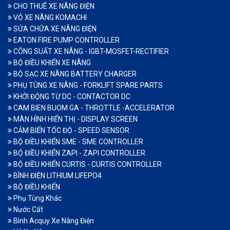
CHO THUÊ XE NÂNG ĐIỆN
VỎ XE NÂNG KOMACHI
SỬA CHỮA XE NÂNG ĐIỆN
EATON FIRE PUMP CONTROLLER
CÔNG SUẤT XE NÂNG - IGBT-MOSFET-RECTIFIER
BỘ ĐIỀU KHIỂN XE NÂNG
BỘ SẠC XE NÂNG BATTERY CHARGER
PHỤ TÙNG XE NÂNG - FORKLIFT SPARE PARTS
KHỞI ĐỘNG TỪ DC - CONTACTOR DC
CAM BIEN BUOM GA - THROTTLE -ACCELERATOR
MÀN HÌNH HIỂN THỊ - DISPLAY SCREEN
CẢM BIẾN TỐC ĐỘ - SPEED SENSOR
BỘ ĐIỀU KHIỂN SME - SME CONTROLLER
BỘ ĐIỀU KHIỂN ZAPI - ZAPI CONTROLLER
BỘ ĐIỀU KHIỂN CURTIS - CURTIS CONTROLLER
BÌNH ĐIỆN LITHIUM LIFEPO4
BỘ ĐIỀU KHIỂN
Phụ Tùng Khác
Nước Cất
Bình Acquy Xe Nâng Điện