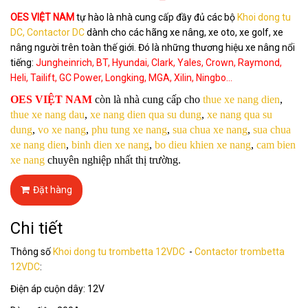
OES VIỆT NAM
tự hào là nhà cung cấp đầy đủ các bộ
Khoi dong tu
DC, Contactor DC
dành cho các hãng xe nâng, xe oto, xe golf, xe
nâng người trên toàn thế giới. Đó là những thương hiệu xe nâng nổi
tiếng:
Jungheinrich, BT, Hyundai, Clark, Yales, Crown, Raymond,
Heli, Tailift, GC Power, Longking, MGA, Xilin, Ningbo...
OES VIỆT NAM
còn là nhà cung cấp cho
thue xe nang dien
,
thue xe nang dau
,
xe nang dien qua su dung
,
xe nang qua su
dung
,
vo xe nang
,
phu tung xe nang
,
sua chua xe nang
,
sua chua
xe nang dien
,
binh dien xe nang
,
bo dieu khien xe nang
,
cam bien
xe nang
chuyên nghiệp nhất thị trường.
Đặt hàng
Chi tiết
Thông số
Khoi dong tu trombetta 12VDC
-
Contactor trombetta
12VDC
:
Điện áp cuộn dây: 12V