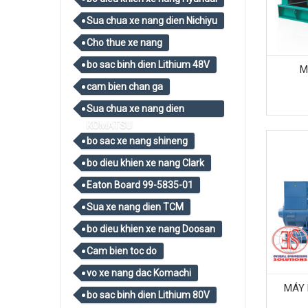
Sua chua xe nang dien Nichiyu
Cho thue xe nang
bo sac binh dien Lithium 48V
M
cam bien chan ga
Sua chua xe nang dien
KOMATSU
bo sac xe nang shineng
bo dieu khien xe nang Clark
Eaton Board 99-5835-01
Sua xe nang dien TCM
bo dieu khien xe nang Doosan
Cam bien toc do
vo xe nang dac Komachi
MÁY 
bo sac binh dien Lithium 80V