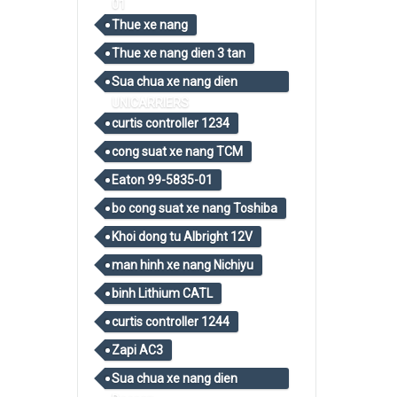
01
Thue xe nang
Thue xe nang dien 3 tan
Sua chua xe nang dien
UNICARRIERS
curtis controller 1234
cong suat xe nang TCM
Eaton 99-5835-01
bo cong suat xe nang Toshiba
Khoi dong tu Albright 12V
man hinh xe nang Nichiyu
binh Lithium CATL
curtis controller 1244
Zapi AC3
Sua chua xe nang dien