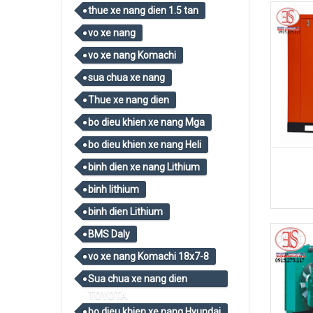
thue xe nang dien 1.5 tan
vo xe nang
vo xe nang Komachi
sua chua xe nang
Thue xe nang dien
bo dieu khien xe nang Mga
bo dieu khien xe nang Heli
binh dien xe nang Lithium
binh lithium
binh dien Lithium
BMS Daly
vo xe nang Komachi 18x7-8
Sua chua xe nang dien
TOYOTA
bo dieu khien xe nang Hyundai