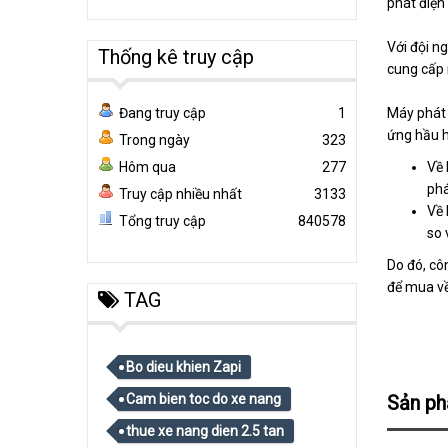
phát điện
Với đội n
Thống kê truy cập
cung cấp 
Máy phát 
Đang truy cập
1
ứng hầu h
Trong ngày
323
Về 
Hôm qua
277
phá
Truy cập nhiều nhất
3133
Về 
Tổng truy cập
840578
so 
Do đó, cô
để mua về
TAG
Bo dieu khien Zapi
Sản p
Cam bien toc do xe nang
thue xe nang dien 2.5 tan