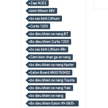
Zapi ACE2
binh lithium 48V
bo sac binh Lithium
Curtis 1253
bo dieu khien xe nang BT
Bo dieu khien Curtis 1253
bo sac binh Lithium 48v
Cam bien chan ga xe nang
bo dieu khien xe nang Hyster
Eaton Board 4A55765H02
bo dieu khien xe nang Toyota
bo dieu khien xe nang Yale
bo dieu khien xe nang
Bo dieu khien Eaton 99-5835-