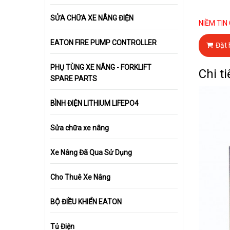
SỬA CHỮA XE NÂNG ĐIỆN
NIỀM TIN
EATON FIRE PUMP CONTROLLER
Đặt
PHỤ TÙNG XE NÂNG - FORKLIFT
Chi ti
SPARE PARTS
BÌNH ĐIỆN LITHIUM LIFEPO4
Sửa chữa xe nâng
Xe Nâng Đã Qua Sử Dụng
Cho Thuê Xe Nâng
BỘ ĐIỀU KHIỂN EATON
Tủ Điện