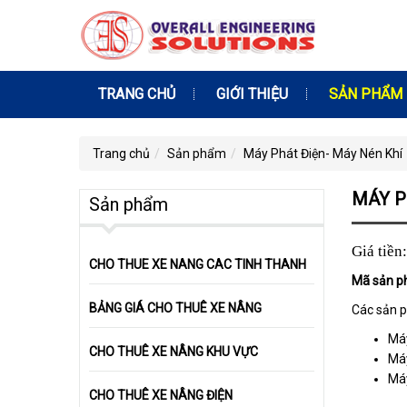
TRANG CHỦ
GIỚI THIỆU
SẢN PHẨM
Trang chủ
Sản phẩm
Máy Phát Điện- Máy Nén Khí
MÁY P
Sản phẩm
Giá tiền:
CHO THUE XE NANG CAC TINH THANH
Mã sản p
BẢNG GIÁ CHO THUÊ XE NÂNG
Các sản p
Má
CHO THUÊ XE NÂNG KHU VỰC
Máy
Máy
CHO THUÊ XE NÂNG ĐIỆN