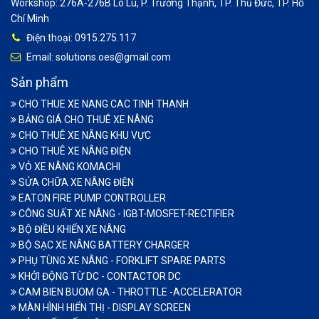
Workshop: 276A-276B Lò Lu, P. Trường Thạnh, TP. Thủ Đức, TP. Hồ
Chí Minh
Điện thoại: 0915.275.117
Email: solutions.oes@gmail.com
Sản phẩm
CHO THUE XE NANG CAC TINH THANH
BẢNG GIÁ CHO THUÊ XE NÂNG
CHO THUÊ XE NÂNG KHU VỰC
CHO THUÊ XE NÂNG ĐIỆN
VỎ XE NÂNG KOMACHI
SỬA CHỮA XE NÂNG ĐIỆN
EATON FIRE PUMP CONTROLLER
CÔNG SUẤT XE NÂNG - IGBT-MOSFET-RECTIFIER
BỘ ĐIỀU KHIỂN XE NÂNG
BỘ SẠC XE NÂNG BATTERY CHARGER
PHỤ TÙNG XE NÂNG - FORKLIFT SPARE PARTS
KHỞI ĐỘNG TỪ DC - CONTACTOR DC
CAM BIEN BUOM GA - THROTTLE -ACCELERATOR
MÀN HÌNH HIỂN THỊ - DISPLAY SCREEN