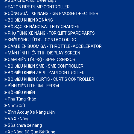
SỬA CHỮA XE NÂNG ĐIỆN
EATON FIRE PUMP CONTROLLER
CÔNG SUẤT XE NÂNG - IGBT-MOSFET-RECTIFIER
BỘ ĐIỀU KHIỂN XE NÂNG
BỘ SẠC XE NÂNG BATTERY CHARGER
PHỤ TÙNG XE NÂNG - FORKLIFT SPARE PARTS
KHỞI ĐỘNG TỪ DC - CONTACTOR DC
CAM BIEN BUOM GA - THROTTLE -ACCELERATOR
MÀN HÌNH HIỂN THỊ - DISPLAY SCREEN
CẢM BIẾN TỐC ĐỘ - SPEED SENSOR
BỘ ĐIỀU KHIỂN SME - SME CONTROLLER
BỘ ĐIỀU KHIỂN ZAPI - ZAPI CONTROLLER
BỘ ĐIỀU KHIỂN CURTIS - CURTIS CONTROLLER
BÌNH ĐIỆN LITHIUM LIFEPO4
BỘ ĐIỀU KHIỂN
Phụ Tùng Khác
Nước Cất
Bình Acquy Xe Nâng Điện
Vỏ Xe Nâng
Sửa chữa xe nâng
Xe Nâng Đã Qua Sử Dụng