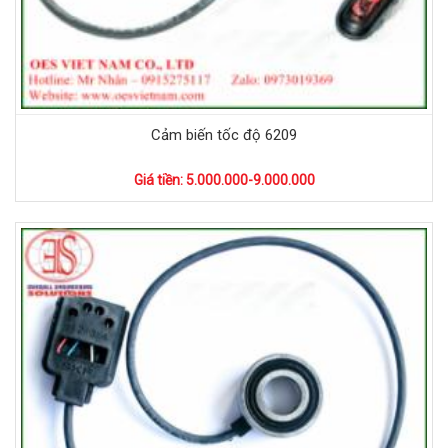
Cảm biến tốc độ 6209
Giá tiền: 5.000.000-9.000.000