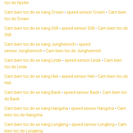
toc do Hyster
Cam bien toc do xe nang Crown
-
speed sensor Crown
-
Cam bien
toc do Crown
Cam bien toc do xe nang Still
-
speed sensor Still
-
Cam bien toc do
Still
Cam bien toc do xe nang Jungheinrich
-
speed
sensor Jungheinrich
-
Cam bien toc do Jungheinrich
Cam bien toc do xe nang Linde
-
speed sensor Linde
-
Cam bien
toc do Linde
Cam bien toc do xe nang Heli
-
speed sensor Heli
-
Cam bien toc do
Heli
Cam bien toc do xe nang Baoli
-
speed sensor Baoli
-
Cam bien toc
do Baoli
Cam bien toc do xe nang Hangcha
-
speed sensor Hangcha
-
Cam
bien toc do Hangcha
Cam bien toc do xe nang Longking
-
speed sensor Longking
-
Cam
bien toc do Longking