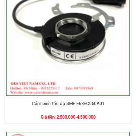
Cảm biến tốc độ SME E68EC050A01
Giá tiền: 2.500.000-4.500.000