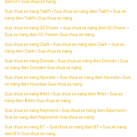
dien EP
-
Sua chua xe nang
Sua chua xe nang Tailift
-
Sua chua xe nang dien Tailift
-
Sua xe
nang dien Tailift
-
Sua chua xe nang
Sua chua xe nang GC Power
-
Sua chua xe nang dien GC Power
-
Sua xe nang dien GC Power
-
Sua chua xe nang
Sua chua xe nang Clark
-
Sua chua xe nang dien Clark
-
Sua xe
nang dien Clark
-
Sua chua xe nang
Sua chua xe nang Doosan
-
Sua chua xe nang dien Doosan
-
Sua
xe nang dien Doosan
-
Sua chua xe nang
Sua chua xe nang Hyundai
-
Sua chua xe nang dien Hyundai
-
Sua
xe nang dien Hyundai
-
Sua chua xe nang
Sua chua xe nang Atlet
-
Sua chua xe nang dien Atlet
-
Sua xe
nang dien Atlet
-
Sua chua xe nang
Sua chua xe nang Raymond
-
Sua chua xe nang dien Raymond
-
Sua xe nang dien Raymond
-
Sua chua xe nang
Sua chua xe nang BT
-
Sua chua xe nang dien BT
-
Sua xe nang
dien BT
-
Sua chua xe nang