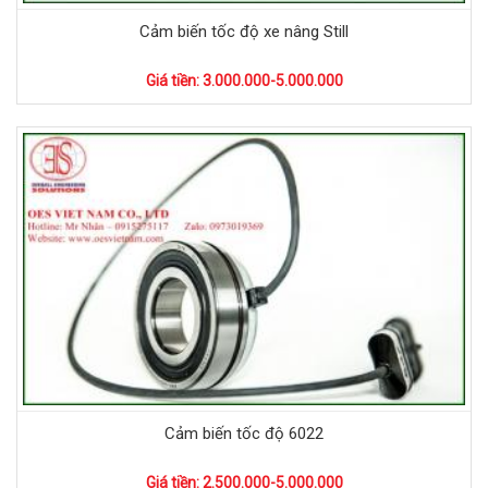
Cảm biến tốc độ xe nâng Still
Giá tiền: 3.000.000-5.000.000
Cảm biến tốc độ 6022
Giá tiền: 2.500.000-5.000.000