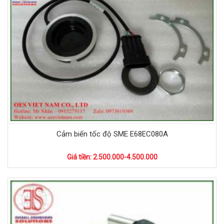
Cảm biến tốc độ SME E68EC080A
Giá tiền: 2.500.000-4.500.000