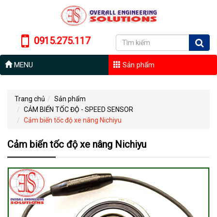
0915.275.117
MENU
Sản phẩm
Trang chủ
Sản phẩm
CẢM BIẾN TỐC ĐỘ - SPEED SENSOR
Cảm biến tốc độ xe nâng Nichiyu
Cảm biến tốc độ xe nâng Nichiyu