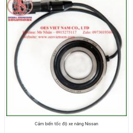
Cảm biến tốc độ xe nâng Nissan