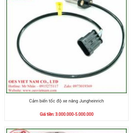
Cảm biến tốc độ xe nâng Jungheinrich
Giá tiền: 3.000.000-5.000.000