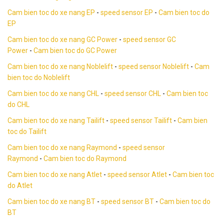
Cam bien toc do xe nang EP
-
speed sensor EP
-
Cam bien toc do
EP
Cam bien toc do xe nang GC Power
-
speed sensor GC
Power
-
Cam bien toc do GC Power
Cam bien toc do xe nang Noblelift
-
speed sensor Noblelift
-
Cam
bien toc do Noblelift
Cam bien toc do xe nang CHL
-
speed sensor CHL
-
Cam bien toc
do CHL
Cam bien toc do xe nang Tailift
-
speed sensor Tailift
-
Cam bien
toc do Tailift
Cam bien toc do xe nang Raymond
-
speed sensor
Raymond
-
Cam bien toc do Raymond
Cam bien toc do xe nang Atlet
-
speed sensor Atlet
-
Cam bien toc
do Atlet
Cam bien toc do xe nang BT
-
speed sensor BT
-
Cam bien toc do
BT