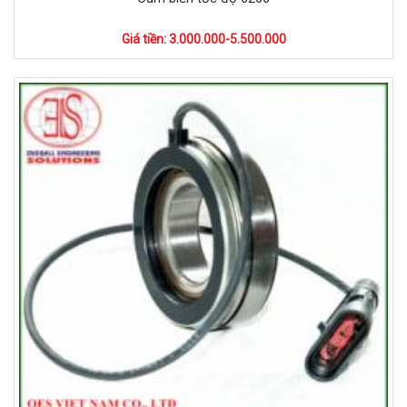
Giá tiền: 3.000.000-5.500.000