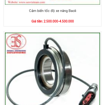
Cảm biến tốc độ xe nâng Baoli
Giá tiền: 2.500.000-4.500.000