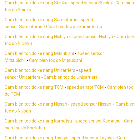
Cam bien toc do xe nang Shinko
-
speed sensor Shinko
-
Cam bien
toc do Shinko
Cam bien toc do xe nang Sumintomo
-
speed
sensor Sumintomo
-
Cam bien toc do Sumintomo
Cam bien toc do xe nang Nichiyu
-
speed sensor Nichiyu
-
Cam bien
toc do Nichiyu
Cam bien toc do xe nang Mitsubishi
-
speed sensor
Mitsubishi
-
Cam bien toc do Mitsubishi
Cam bien toc do xe nang Unicarriers
-
speed
sensor Unicarriers
-
Cam bien toc do Unicarriers
Cam bien toc do xe nang TCM
-
speed sensor TCM
-
Cam bien toc
do TCM
Cam bien toc do xe nang Nissan
-
speed sensor Nissan
-
Cam bien
toc do Nissan
Cam bien toc do xe nang Komatsu
-
speed sensor Komatsu
-
Cam
bien toc do Komatsu
Cam bien toc do xe nang Toyoya
-
speed sensor Toyoya
-
Cam