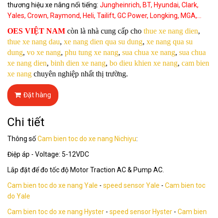
thương hiệu xe nâng nổi tiếng:
Jungheinrich, BT, Hyundai, Clark,
Yales, Crown, Raymond, Heli, Tailift, GC Power, Longking, MGA,...
OES VIỆT NAM
còn là nhà cung cấp cho
thue xe nang dien
,
thue xe nang dau
,
xe nang dien qua su dung
,
xe nang qua su
dung
,
vo xe nang
,
phu tung xe nang
,
sua chua xe nang
,
sua chua
xe nang dien
,
binh dien xe nang
,
bo dieu khien xe nang
,
cam bien
xe nang
chuyên nghiệp nhất thị trường.
Đặt hàng
Chi tiết
Thông số
Cam bien toc do xe nang Nichiyu
:
Điệp áp - Voltage: 5-12VDC
Lắp đặt để đo tốc độ Motor Traction AC & Pump AC.
Cam bien toc do xe nang Yale
-
speed sensor Yale
-
Cam bien toc
do Yale
Cam bien toc do xe nang Hyster
-
speed sensor Hyster
-
Cam bien