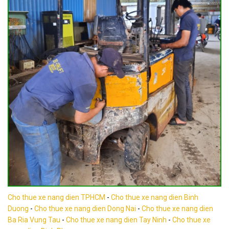
Cho thue xe nang dien TPHCM
-
Cho thue xe nang dien Binh
Duong
-
Cho thue xe nang dien Dong Nai
-
Cho thue xe nang dien
Ba Ria Vung Tau
-
Cho thue xe nang dien Tay Ninh
-
Cho thue xe