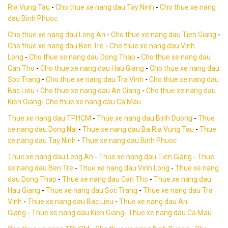
Ria Vung Tau
-
Cho thue xe nang dau Tay Ninh
-
Cho thue xe nang
dau Binh Phuoc
Cho thue xe nang dau Long An
-
Cho thue xe nang dau Tien Giang
-
Cho thue xe nang dau Ben Tre
-
Cho thue xe nang dau Vinh
Long
-
Cho thue xe nang dau Dong Thap
-
Cho thue xe nang dau
Can Tho
-
Cho thue xe nang dau Hau Giang
-
Cho thue xe nang dau
Soc Trang
-
Cho thue xe nang dau Tra Vinh
-
Cho thue xe nang dau
Bac Lieu
-
Cho thue xe nang dau An Giang
-
Cho thue xe nang dau
Kien Giang
-
Cho thue xe nang dau Ca Mau
Thue xe nang dau TPHCM
-
Thue xe nang dau Binh Duong
-
Thue
xe nang dau Dong Nai
-
Thue xe nang dau Ba Ria Vung Tau
-
Thue
xe nang dau Tay Ninh
-
Thue xe nang dau Binh Phuoc
Thue xe nang dau Long An
-
Thue xe nang dau Tien Giang
-
Thue
xe nang dau Ben Tre
-
Thue xe nang dau Vinh Long
-
Thue xe nang
dau Dong Thap
-
Thue xe nang dau Can Tho
-
Thue xe nang dau
Hau Giang
-
Thue xe nang dau Soc Trang
-
Thue xe nang dau Tra
Vinh
-
Thue xe nang dau Bac Lieu
-
Thue xe nang dau An
Giang
-
Thue xe nang dau Kien Giang
-
Thue xe nang dau Ca Mau