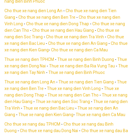
nang dien Binh Phuoc
Cho thue xe nang dien Long An
-
Cho thue xe nang dien Tien
Giang
-
Cho thue xe nang dien Ben Tre
-
Cho thue xe nang dien
Vinh Long
-
Cho thue xe nang dien Dong Thap
-
Cho thue xe nang
dien Can Tho
-
Cho thue xe nang dien Hau Giang
-
Cho thue xe
nang dien Soc Trang
-
Cho thue xe nang dien Tra Vinh
-
Cho thue
xe nang dien Bac Lieu
-
Cho thue xe nang dien An Giang
-
Cho thue
xe nang dien Kien Giang
-
Cho thue xe nang dien Ca Mau
Thue xe nang dien TPHCM
-
Thue xe nang dien Binh Duong
-
Thue
xe nang dien Dong Nai
-
Thue xe nang dien Ba Ria Vung Tau
-
Thue
xe nang dien Tay Ninh
-
Thue xe nang dien Binh Phuoc
Thue xe nang dien Long An
-
Thue xe nang dien Tien Giang
-
Thue
xe nang dien Ben Tre
-
Thue xe nang dien Vinh Long
-
Thue xe
nang dien Dong Thap
-
Thue xe nang dien Can Tho
-
Thue xe nang
dien Hau Giang
-
Thue xe nang dien Soc Trang
-
Thue xe nang dien
Tra Vinh
-
Thue xe nang dien Bac Lieu
-
Thue xe nang dien An
Giang
-
Thue xe nang dien Kien Giang
-
Thue xe nang dien Ca Mau
Cho thue xe nang dau TPHCM
-
Cho thue xe nang dau Binh
Duong
-
Cho thue xe nang dau Dong Nai
-
Cho thue xe nang dau Ba