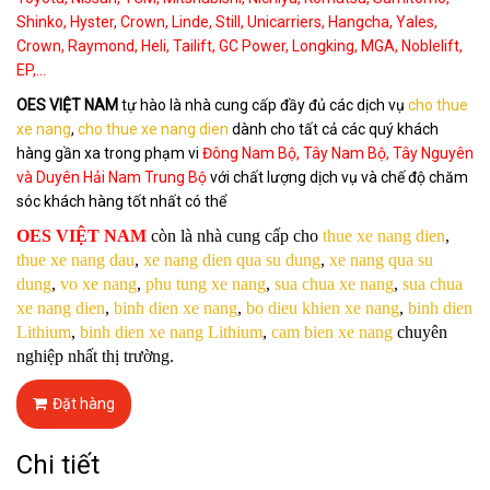
Shinko, Hyster, Crown, Linde, Still, Unicarriers, Hangcha, Yales,
Crown, Raymond, Heli, Tailift, GC Power, Longking, MGA, Noblelift,
EP,...
OES VIỆT NAM
tự hào là nhà cung cấp đầy đủ các dịch vụ
cho thue
xe nang
,
cho thue xe nang dien
dành cho tất cả các quý khách
hàng gần xa trong phạm vi
Đông Nam Bộ, Tây Nam Bộ, Tây Nguyên
và Duyên Hải Nam Trung Bộ
với chất lượng dịch vụ và chế độ chăm
sóc khách hàng tốt nhất có thể
OES VIỆT NAM
còn là nhà cung cấp cho
thue xe nang dien
,
thue xe nang dau
,
xe nang dien qua su dung
,
xe nang qua su
dung
,
vo xe nang
,
phu tung xe nang
,
sua chua xe nang
,
sua chua
xe nang dien
,
binh dien xe nang
,
bo dieu khien xe nang
,
binh dien
Lithium
,
binh dien xe nang Lithium
,
cam bien xe nang
chuyên
nghiệp nhất thị trường.
Đặt hàng
Chi tiết