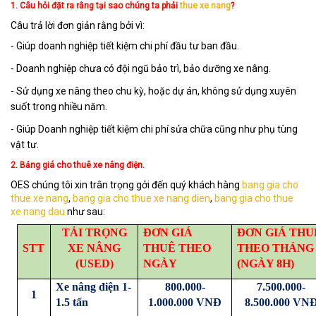
1. Câu hỏi đặt ra rằng tại sao chúng ta phải
thue xe nang
?
Câu trả lời đơn giản rằng bởi vì:
- Giúp doanh nghiệp tiết kiệm chi phí đầu tư ban đầu.
- Doanh nghiệp chưa có đội ngũ bảo trì, bảo dưỡng xe nâng.
- Sử dụng xe nâng theo chu kỳ, hoặc dự án, không sử dụng xuyên
suốt trong nhiều năm.
- Giúp Doanh nghiệp tiết kiệm chi phí sửa chữa cũng như phụ tùng
vật tư.
2. Bảng giá cho thuê xe nâng điện.
OES chúng tôi xin trân trọng gởi đến quý khách hàng
bang gia cho
thue xe nang
,
bang gia cho thue xe nang dien
,
bang gia cho thue
xe nang dau
như sau:
TẢI TRỌNG
ĐƠN GIÁ
ĐƠN GIÁ THU
STT
XE NÂNG
THUÊ THEO
THEO THÁNG
(USED)
NGÀY
(NGÀY 8H)
Xe nâng điện 1-
800.000-
7.500.000-
1
1.5 tấn
1.000.000 VNĐ
8.500.000 VN