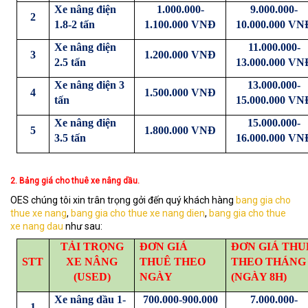
Xe nâng điện
1.000.000-
9.000.000-
2
1.8-2 tấn
1.100.000 VNĐ
10.000.000 VN
Xe nâng điện
11.000.000-
3
1.200.000 VNĐ
2.5 tấn
13.000.000 VN
Xe nâng điện 3
13.000.000-
4
1.500.000 VNĐ
tấn
15.000.000 VN
Xe nâng điện
15.000.000-
5
1.800.000 VNĐ
3.5 tấn
16.000.000 VN
2. Bảng giá cho thuê xe nâng dầu.
OES chúng tôi xin trân trọng gởi đến quý khách hàng
bang gia cho
thue xe nang
,
bang gia cho thue xe nang dien
,
bang gia cho thue
xe nang dau
như sau:
TẢI TRỌNG
ĐƠN GIÁ
ĐƠN GIÁ THU
STT
XE NÂNG
THUÊ THEO
THEO THÁNG
(USED)
NGÀY
(NGÀY 8H)
Xe nâng dầu 1-
700.000-900.000
7.000.000-
1