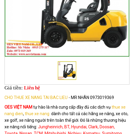
Giá tiền:
Liên hệ
CHO THUE XE NANG TAI BAC LIEU
- MR NHÂN 0973019369
OES VIỆT NAM
tự hào là nhà cung cấp đầy đủ các dịch vụ
thue xe
nang dien
,
thue xe nang
dành cho tất cả các hãng xe nâng, xe oto,
xe golf, xe nâng người trên toàn thế giới. Đó là những thương hiệu
xe nâng nổi tiếng:
Jungheinrich, BT, Hyundai, Clark, Doosan,
Toyota, Nissan, TCM, Mitshubishi, Nichiyu, Komatsu, Sumitomo,